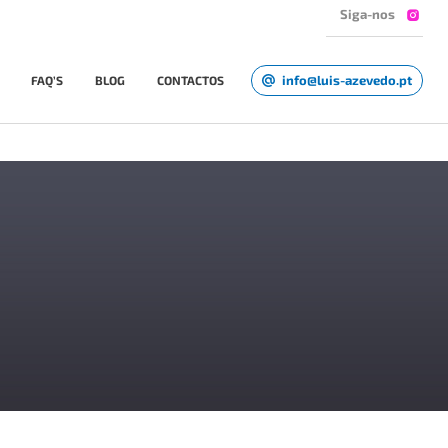
Siga-nos
info@luis-azevedo.pt
FAQ’S
BLOG
CONTACTOS