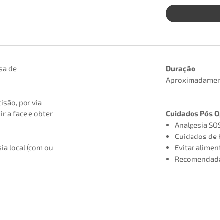
sa de
Duração
Aproximadament
isão, por via
ir a face e obter
Cuidados Pós O
Analgesia SO
Cuidados de h
ia local (com ou
Evitar alime
Recomendada 